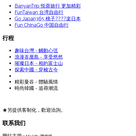
BanyanTrip 悦蓉旅行 更加精彩
FunTaiwan 台湾自由行
Go Japan365 桃子????楽日本
Fun ChinaGo 中国自由行
行程
趣味台灣 - 觸動心弦
浪漫峇厘島 - 享受悠然
璀璨日本 - 相約富士山
探索中國 - 穿梭古今
精彩曼谷 - 體驗風情
時尚韓國 - 追尋潮流
★另提供客制化，歡迎洽詢。
联系我们
网站主管