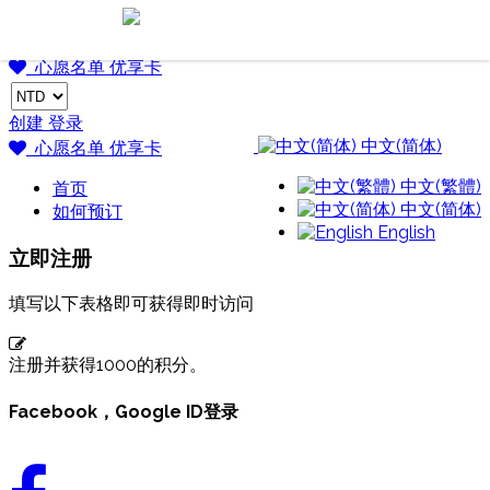
Go Japan 桃子・樂日本
Go Japan 桃子・樂日本
心愿名单
优享卡
创建
登录
中文(简体)
心愿名单
优享卡
中文(繁體)
首页
中文(简体)
如何预订
English
立即注册
填写以下表格即可获得即时访问
注册并获得1000的积分。
Facebook，Google ID登录