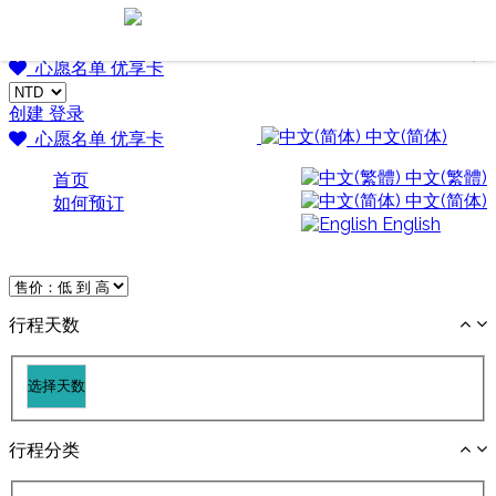
Go Japan 桃子・樂日本
Go Japan 桃子・樂日本
心愿名单
优享卡
创建
登录
中文(简体)
心愿名单
优享卡
中文(繁體)
首页
中文(简体)
如何预订
English
行程天数
行程分类