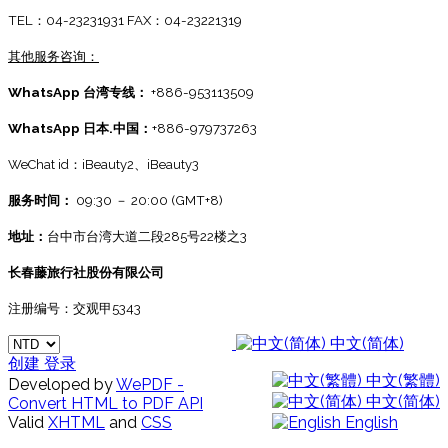
TEL：04-23231931 FAX：04-23221319
其他服务咨询：
WhatsApp 台湾专线：
+886-953113509
WhatsApp 日本.中国：
+886-979737263
WeChat id：iBeauty2、
iBeauty3
服务时间：
09:30 － 20:00 (GMT+8)
地址：
台中市台湾大道二段285号22楼之3
长春藤旅行社股份有限公司
注册编号：交观甲5343
中文(简体)
创建
登录
中文(繁體)
Developed by
WePDF -
中文(简体)
Convert HTML to PDF API
Valid
XHTML
and
CSS
English