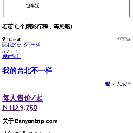
包车游
石碇 (1个精彩行程，等您咯)
Taiwan
包车游
5 d 4 n
现在预订
我的台北不一样
2 人成行
每人售价/起
NTD
3,750
关于 Banyantrip.com
ようこそ！Banyantrip.com