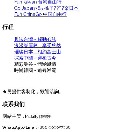
FunTaiwan 台湾自由行
Go Japan365 桃子????楽日本
Fun ChinaGo 中国自由行
行程
趣味台灣 - 觸動心弦
浪漫峇厘島 - 享受悠然
璀璨日本 - 相約富士山
探索中國 - 穿梭古今
精彩曼谷 - 體驗風情
時尚韓國 - 追尋潮流
★另提供客制化，歡迎洽詢。
联系我们
网站主管
：
Ms.kitty 陳婉婷
WhatsApp/Line：
+886-909057968