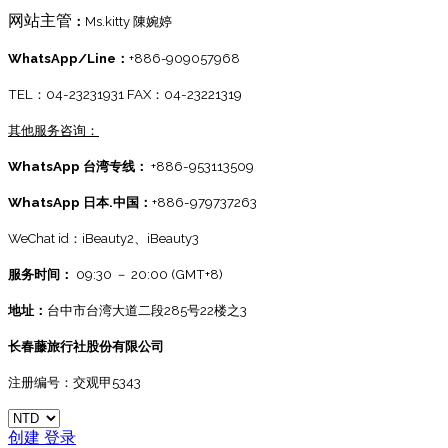
网站主管
：
Ms.kitty 陳婉婷
WhatsApp/Line：
+886-909057968
TEL：04-23231931 FAX：04-23221319
其他服务咨询：
WhatsApp 台湾专线：
+886-953113509
WhatsApp 日本.中国：
+886-979737263
WeChat id：iBeauty2、
iBeauty3
服务时间：
09:30 － 20:00 (GMT+8)
地址：
台中市台湾大道二段285号22楼之3
长春藤旅行社股份有限公司
注册编号：交观甲5343
创建
登录