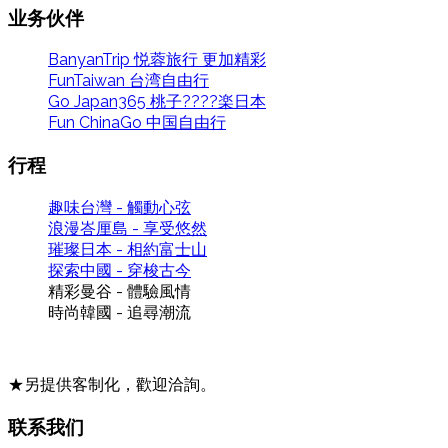
业务伙伴
BanyanTrip 悦蓉旅行 更加精彩
FunTaiwan 台湾自由行
Go Japan365 桃子????楽日本
Fun ChinaGo 中国自由行
行程
趣味台灣 - 觸動心弦
浪漫峇厘島 - 享受悠然
璀璨日本 - 相約富士山
探索中國 - 穿梭古今
精彩曼谷 - 體驗風情
時尚韓國 - 追尋潮流
★另提供客制化，歡迎洽詢。
联系我们