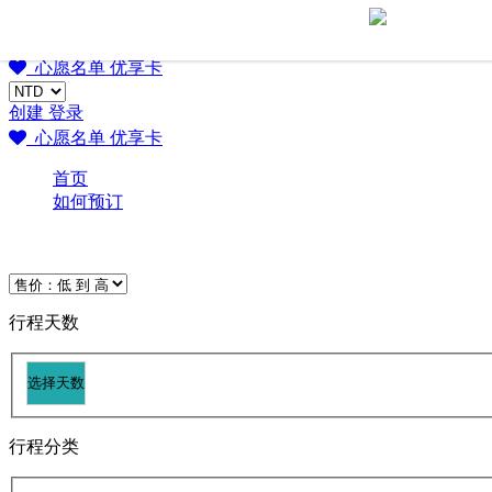
Go Japan 桃子・樂日本
Go Japan 桃子・樂日本
心愿名单
优享卡
创建
登录
心愿名单
优享卡
首页
如何预订
行程天数
行程分类