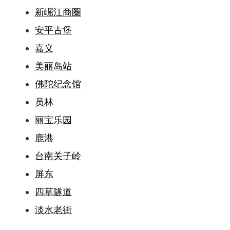
新崛江商圈
安平古堡
嘉义
美丽岛站
佛陀纪念馆
员林
丽宝乐园
鹿港
台南关子岭
屏东
四草隧道
淡水老街