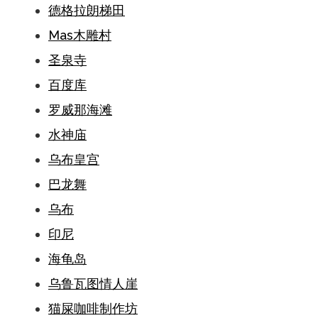
德格拉朗梯田
Mas木雕村
圣泉寺
百度库
罗威那海滩
水神庙
乌布皇宫
巴龙舞
乌布
印尼
海龟岛
乌鲁瓦图情人崖
猫屎咖啡制作坊