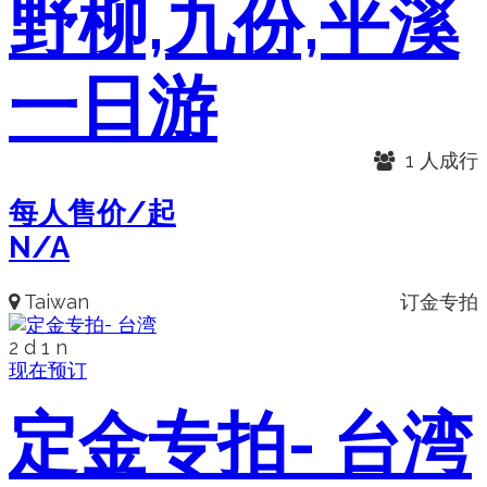
野柳,九份,平溪
一日游
1 人成行
每人售价/起
N/A
Taiwan
订金专拍
2 d 1 n
现在预订
定金专拍- 台湾