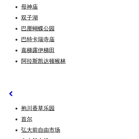
母神庙
双子湖
巴厘蝴蝶公园
巴特卡瑞寺庙
嘉梯露伊梯田
阿拉斯凯达顿猴林
抱川香草乐园
首尔
弘大前自由市场