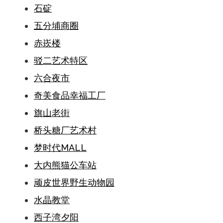
石碇
五分埔商圈
赤崁楼
驳二艺术特区
六合夜市
奇美食品幸福工厂
旗山老街
桥头糖厂艺术村
梦时代MALL
大内熊猫公车站
顽皮世界野生动物园
水晶教堂
西子湾夕阳