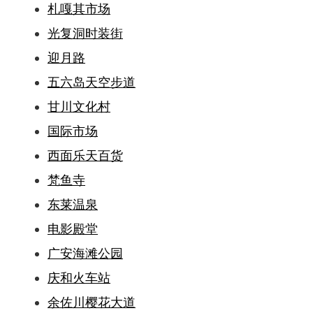
札嘎其市场
光复洞时装街
迎月路
五六岛天空步道
甘川文化村
国际市场
西面乐天百货
梵鱼寺
东莱温泉
电影殿堂
广安海滩公园
庆和火车站
余佐川樱花大道