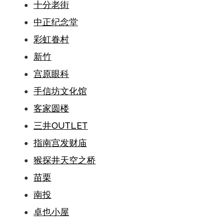
十分老街
中正纪念堂
彩虹眷村
新竹
宫原眼科
手信坊文化馆
客家圆楼
三井OUTLET
指南宫发财庙
猴探井天空之桥
苗栗
南投
卓也小屋