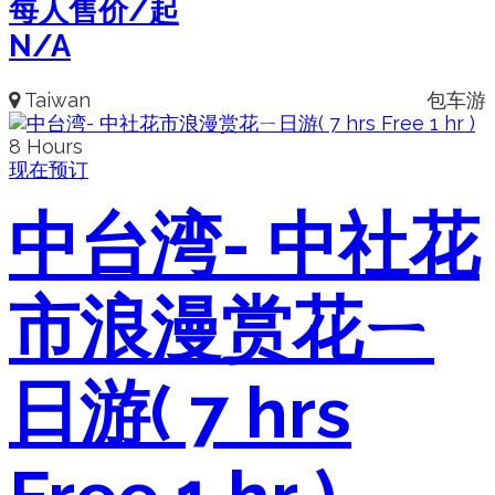
每人售价/起
N/A
Taiwan
包车游
8 Hours
现在预订
中台湾- 中社花
市浪漫赏花ㄧ
日游( 7 hrs