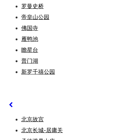
罗曼史桥
帝皇山公园
佛国寺
雁鸭池
瞻星台
普门湖
新罗千禧公园
北京故宫
北京长城-居庸关