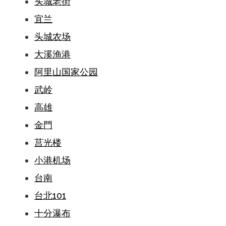
头城老街
宜兰
头城农场
大溪渔港
阿里山国家公园
武岭
高雄
金門
莒光楼
小港机场
台南
台北101
十分瀑布