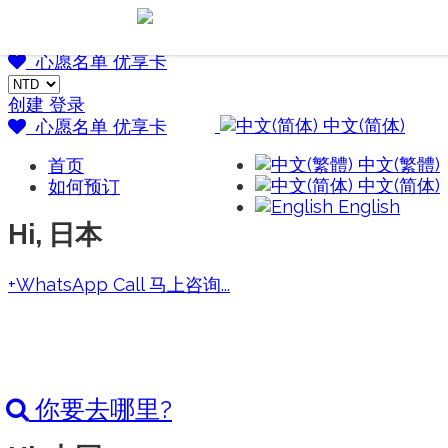
Go Japan 桃子・樂日本
Go Japan 桃子・樂日本
心愿名单
优享卡
创建
登录
中文(简体)
心愿名单
优享卡
中文(繁體)
首页
中文(简体)
如何预订
English
Hi, 日本
+WhatsApp Call 马上咨询...
你要去哪里?