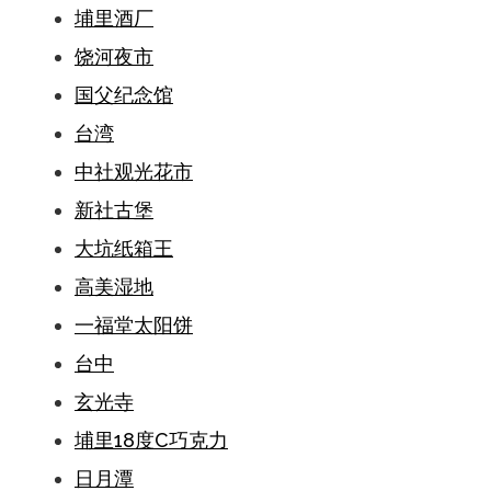
埔里酒厂
饶河夜市
国父纪念馆
台湾
中社观光花市
新社古堡
大坑纸箱王
高美湿地
一福堂太阳饼
台中
玄光寺
埔里18度C巧克力
日月潭