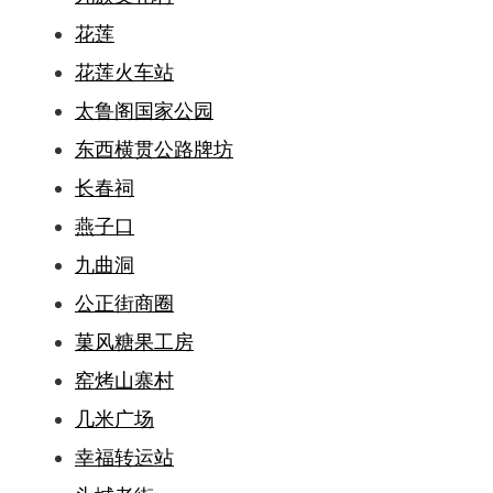
花莲
花莲火车站
太鲁阁国家公园
东西横贯公路牌坊
长春祠
燕子口
九曲洞
公正街商圈
菓风糖果工房
窑烤山寨村
几米广场
幸福转运站