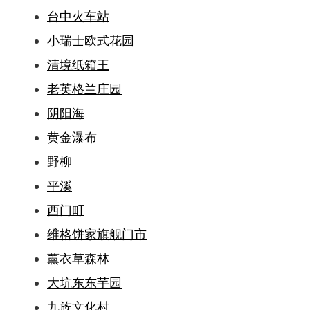
台中火车站
小瑞士欧式花园
清境纸箱王
老英格兰庄园
阴阳海
黄金瀑布
野柳
平溪
西门町
维格饼家旗舰门市
薰衣草森林
大坑东东芋园
九族文化村