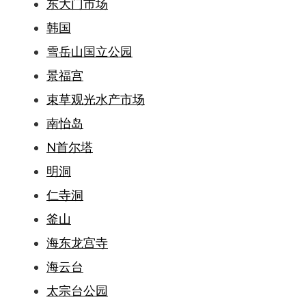
东大门市场
韩国
雪岳山国立公园
景福宫
束草观光水产市场
南怡岛
N首尔塔
明洞
仁寺洞
釜山
海东龙宫寺
海云台
太宗台公园