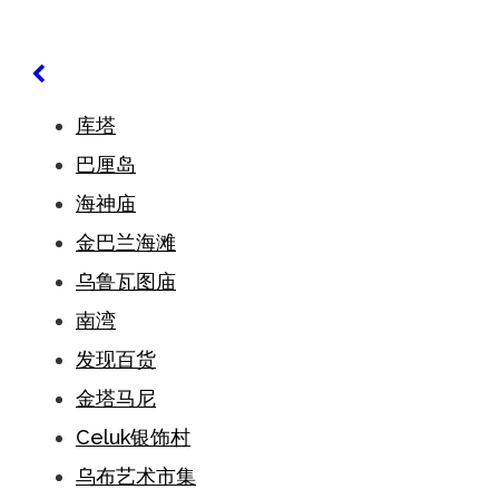
库塔
巴厘岛
海神庙
金巴兰海滩
乌鲁瓦图庙
南湾
发现百货
金塔马尼
Celuk银饰村
乌布艺术市集